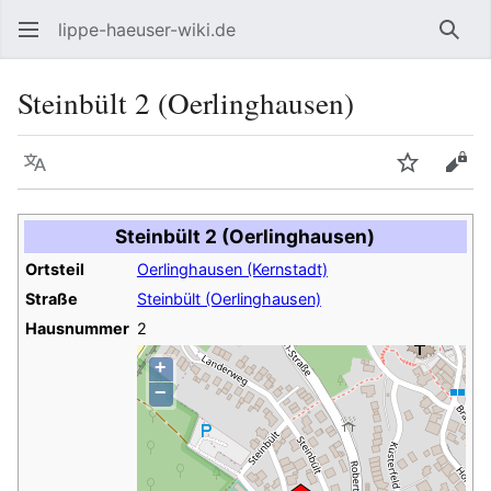
lippe-haeuser-wiki.de
Such
Steinbült 2 (Oerlinghausen)
Sprache
Beobacht
Quel
Steinbült 2 (Oerlinghausen)
Ortsteil
Oerlinghausen (Kernstadt)
Straße
Steinbült (Oerlinghausen)
Hausnummer
2
+
−