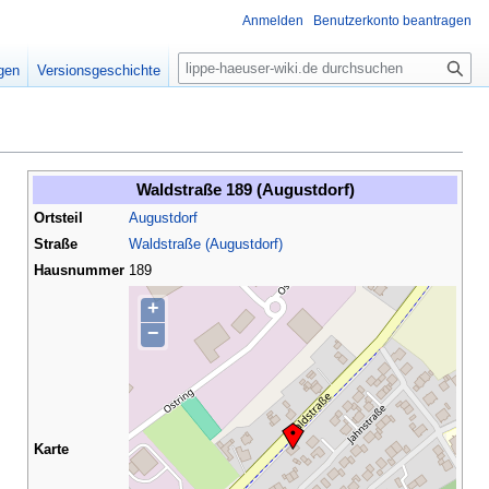
Anmelden
Benutzerkonto beantragen
S
igen
Versionsgeschichte
u
c
h
e
Waldstraße 189 (Augustdorf)
Ortsteil
Augustdorf
Straße
Waldstraße (Augustdorf)
Hausnummer
189
+
−
Karte