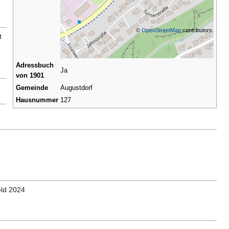
©
OpenStreetMap
contributors
t
Adressbuch
Ja
von 1901
Gemeinde
Augustdorf
Hausnummer
127
eld 2024