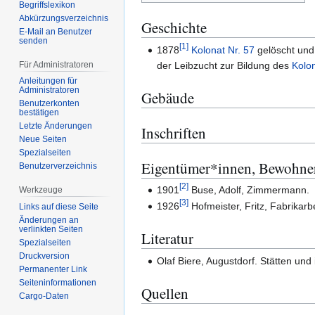
Begriffslexikon
Abkürzungsverzeichnis
Geschichte
E-Mail an Benutzer
senden
[
1
]
1878
Kolonat Nr. 57
gelöscht und
Für Administratoren
der Leibzucht zur Bildung des
Kolo
Anleitungen für
Administratoren
Gebäude
Benutzerkonten
bestätigen
Letzte Änderungen
Inschriften
Neue Seiten
Spezialseiten
Eigentümer*innen, Bewohne
Benutzerverzeichnis
[
2
]
1901
Buse, Adolf, Zimmermann.
Werkzeuge
[
3
]
1926
Hofmeister, Fritz, Fabrikarbe
Links auf diese Seite
Änderungen an
verlinkten Seiten
Literatur
Spezialseiten
Druckversion
Olaf Biere, Augustdorf. Stätten und
Permanenter Link
Seiten­­informationen
Quellen
Cargo-Daten