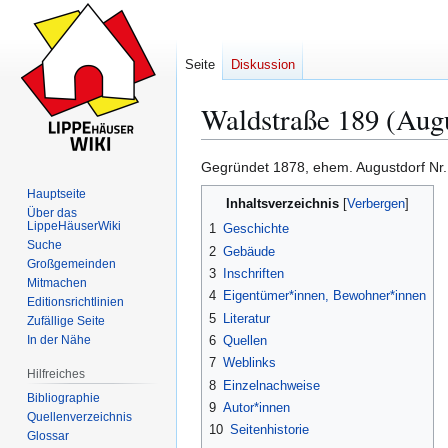
Seite
Diskussion
Waldstraße 189 (Aug
Gegründet 1878, ehem. Augustdorf Nr.
Zur
Zur
Hauptseite
Inhaltsverzeichnis
Navigation
Suche
Über das
LippeHäuserWiki
springen
springen
1
Geschichte
Suche
2
Gebäude
Großgemeinden
3
Inschriften
Mitmachen
4
Eigentümer*innen, Bewohner*innen
Editionsrichtlinien
5
Literatur
Zufällige Seite
In der Nähe
6
Quellen
7
Weblinks
Hilfreiches
8
Einzelnachweise
Bibliographie
9
Autor*innen
Quellenverzeichnis
10
Seitenhistorie
Glossar