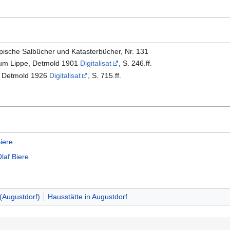
ische Salbücher und Katasterbücher, Nr. 131
hum Lippe, Detmold 1901
Digitalisat
, S. 246.ff.
, Detmold 1926
Digitalisat
, S. 715.ff.
iere
laf Biere
(Augustdorf)
Hausstätte in Augustdorf