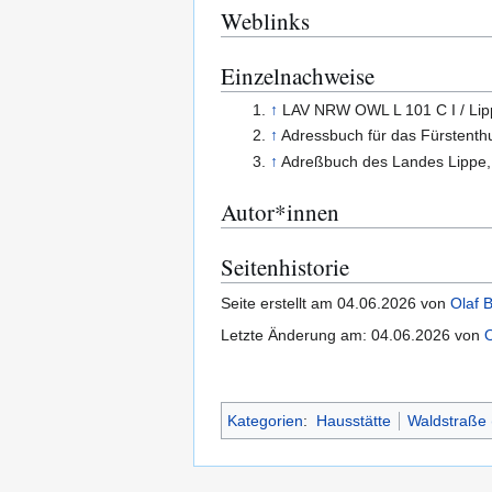
Weblinks
Einzelnachweise
↑
LAV NRW OWL L 101 C I / Lipp
↑
Adressbuch für das Fürstent
↑
Adreßbuch des Landes Lippe
Autor*innen
Seitenhistorie
Seite erstellt am 04.06.2026 von
Olaf B
Letzte Änderung am: 04.06.2026 von
O
Kategorien
:
Hausstätte
Waldstraße 