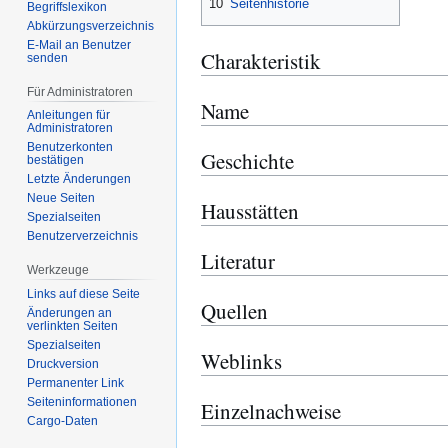
10
Seitenhistorie
Begriffslexikon
Abkürzungsverzeichnis
E-Mail an Benutzer
Charakteristik
senden
Für Administratoren
Name
Anleitungen für
Administratoren
Benutzerkonten
Geschichte
bestätigen
Letzte Änderungen
Neue Seiten
Hausstätten
Spezialseiten
Benutzerverzeichnis
Literatur
Werkzeuge
Links auf diese Seite
Quellen
Änderungen an
verlinkten Seiten
Spezialseiten
Weblinks
Druckversion
Permanenter Link
Seiten­­informationen
Einzelnachweise
Cargo-Daten