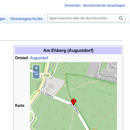
Anmelden
Benutzerkonto beantragen
S
igen
Versionsgeschichte
u
c
h
e
Am Ehberg (Augustdorf)
Ortsteil
Augustdorf
+
−
Karte