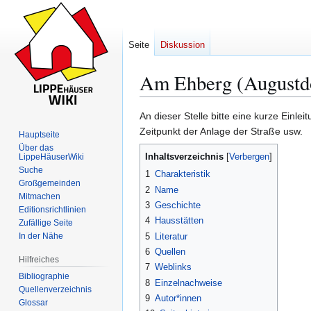
Seite
Diskussion
Am Ehberg (Augustd
An dieser Stelle bitte eine kurze Einl
Zur
Zur
Zeitpunkt der Anlage der Straße usw.
Hauptseite
Navigation
Suche
Über das
Inhaltsverzeichnis
LippeHäuserWiki
springen
springen
Suche
1
Charakteristik
Großgemeinden
2
Name
Mitmachen
3
Geschichte
Editionsrichtlinien
4
Hausstätten
Zufällige Seite
5
Literatur
In der Nähe
6
Quellen
Hilfreiches
7
Weblinks
Bibliographie
8
Einzelnachweise
Quellenverzeichnis
9
Autor*innen
Glossar