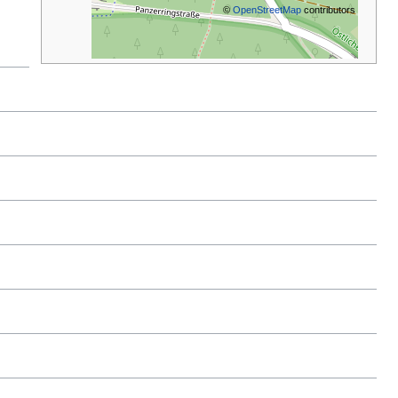
©
OpenStreetMap
contributors