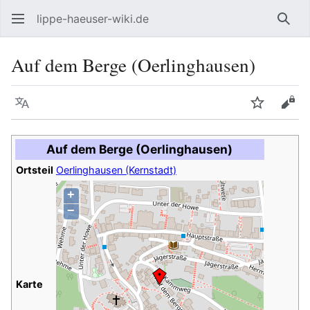
lippe-haeuser-wiki.de
Such
Auf dem Berge (Oerlinghausen)
Sprache
Beobacht
Quel
Auf dem Berge (Oerlinghausen)
Ortsteil
Oerlinghausen (Kernstadt)
+
−
Karte