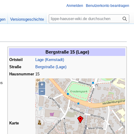
Anmelden
Benutzerkonto beantragen
S
igen
Versionsgeschichte
u
c
h
e
Bergstraße 15 (Lage)
Ortsteil
Lage (Kernstadt)
Straße
Bergstraße (Lage)
Hausnummer
15
us
+
−
Karte