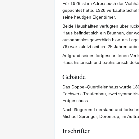
Für 1926 ist im Adressbuch der Viehhän
gepachtet hatte. 1928 verkaufte Schä
seine heutigen Eigentümer.
Beide Haushälften verfügten über rüc
Haus befindet sich ein Brunnen, der wo
ausnahmslos gewerblich bzw. als Lagerh
76) war zuletzt seit ca. 25 Jahren unb
Aufgrund seines fortgeschrittenen Ver
Haus historisch und bauhistorisch dokum
Gebäude
Das Doppel-Querdielenhaus wurde 180
Fachwerk-Traufenbau, zwei symmetrisch
Erdgeschoss.
Nach längerem Leerstand und fortschr
Michael Sprenger, Dörentrup, im Auft
Inschriften