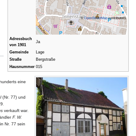
©
OpenStreetMap
contributors
Adressbuch
Ja
von 1901
Gemeinde
Lage
Straße
Bergstraße
Hausnummer
015
hunderts eine
l
(Nr. 77) und
19.
us
verkauft war.
händler
F. W.
in Nr. 77 sein