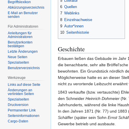
5
Literatur
Begriffslexikon
6
Quellen
Abkürzungsverzeichnis
E-Mail an Benutzer
7
Weblinks
senden
8
Einzelnachweise
9
Autor*innen
Für Administratoren
10
Seitenhistorie
Anleitungen für
Administratoren
Benutzerkonten
bestätigen
Geschichte
Letzte Änderungen
Neue Seiten
Erbauen ließen das Gebäude im Jahr
Spezialseiten
die benachbarte, sehr alte Bröffel'sche
Benutzerverzeichnis
bewohnten. Ein Grundstück nördlich 
Möglicherweise hatte es an dieser Ste
Werkzeuge
nicht zu verortende Leibzucht erwähnt 
Links auf diese Seite
Änderungen an
1843 verkaufte (bzw. vertauschte) Eh
verlinkten Seiten
den Schneider
Heinrich Dohmeier
(Nr. 
Spezialseiten
Jahrhunderts, während die linke Haus
Druckversion
Permanenter Link
In den Jahren 1871 (Nr. 77) und 1883 
Seiten­­informationen
Schäffer
(später sein Sohn
Ernst Schäf
Cargo-Daten
Gewerbe betrieb und ausbaute.