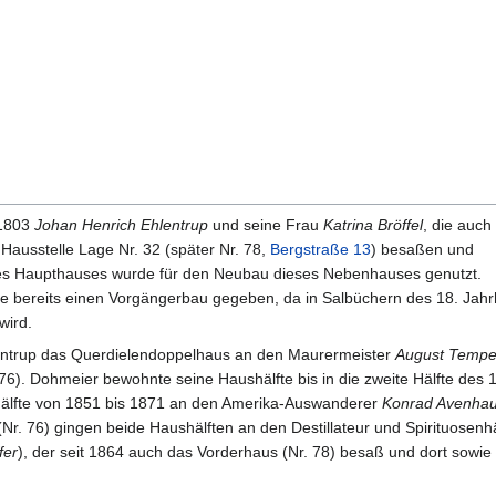
 1803
Johan Henrich Ehlentrup
und seine Frau
Katrina Bröffel
, die auch
 Hausstelle Lage Nr. 32 (später Nr. 78,
Bergstraße 13
) besaßen und
des Haupthauses wurde für den Neubau dieses Nebenhauses genutzt.
lle bereits einen Vorgängerbau gegeben, da in Salbüchern des 18. Jahr
wird.
lentrup das Querdielendoppelhaus an den Maurermeister
August Tempe
76). Dohmeier bewohnte seine Haushälfte bis in die zweite Hälfte des 
hälfte von 1851 bis 1871 an den Amerika-Auswanderer
Konrad Avenha
(Nr. 76) gingen beide Haushälften an den Destillateur und Spirituosen
fer
), der seit 1864 auch das Vorderhaus (Nr. 78) besaß und dort sowie 