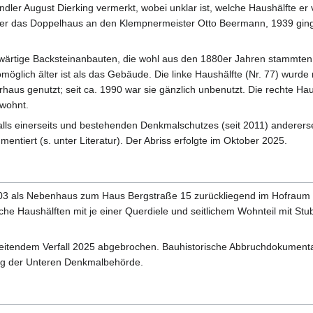
dler August Dierking vermerkt, wobei unklar ist, welche Haushälfte er 
ffer das Doppelhaus an den Klempnermeister Otto Beermann, 1939 gin
kwärtige Backsteinanbauten, die wohl aus den 1880er Jahren stammten
möglich älter ist als das Gebäude. Die linke Haushälfte (Nr. 77) wurde
aus genutzt; seit ca. 1990 war sie gänzlich unbenutzt. Die rechte Hau
ewohnt.
falls einerseits und bestehenden Denkmalschutzes (seit 2011) anderers
entiert (s. unter Literatur). Der Abriss erfolgte im Oktober 2025.
3 als Nebenhaus zum Haus Bergstraße 15 zurückliegend im Hofraum e
e Haushälften mit je einer Querdiele und seitlichem Wohnteil mit Stu
eitendem Verfall 2025 abgebrochen. Bauhistorische Abbruchdokumenta
rag der Unteren Denkmalbehörde.