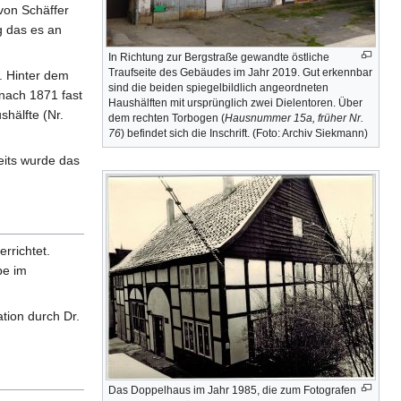
von Schäffer
g das es an
In Richtung zur Bergstraße gewandte östliche
Traufseite des Gebäudes im Jahr 2019. Gut erkennbar
. Hinter dem
sind die beiden spiegelbildlich angeordneten
 nach 1871 fast
Haushälften mit ursprünglich zwei Dielentoren. Über
shälfte (Nr.
dem rechten Torbogen (
Hausnummer 15a, früher Nr.
76
) befindet sich die Inschrift. (Foto: Archiv Siekmann)
eits wurde das
rrichtet.
be im
tion durch Dr.
Das Doppelhaus im Jahr 1985, die zum Fotografen