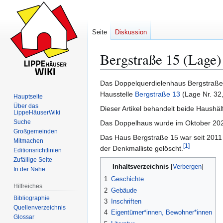
Seite
Diskussion
Bergstraße 15 (Lage)
Das Doppelquerdielenhaus Bergstraße 
Zur
Zur
Hausstelle
Bergstraße 13
(Lage Nr. 32, 
Hauptseite
Navigation
Suche
Über das
Dieser Artikel behandelt beide Haush
LippeHäuserWiki
springen
springen
Suche
Das Doppelhaus wurde im Oktober 20
Großgemeinden
Das Haus Bergstraße 15 war seit 2011 
Mitmachen
[
1
]
der Denkmalliste gelöscht.
Editionsrichtlinien
Zufällige Seite
Inhaltsverzeichnis
In der Nähe
1
Geschichte
Hilfreiches
2
Gebäude
Bibliographie
3
Inschriften
Quellenverzeichnis
4
Eigentümer*innen, Bewohner*innen
Glossar