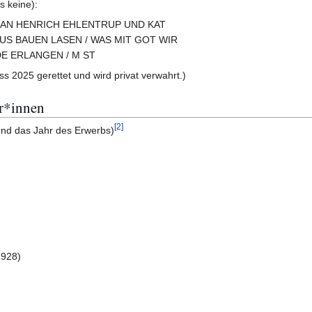
s keine):
OHAN HENRICH EHLENTRUP UND KAT
AUS BAUEN LASEN / WAS MIT GOT WIR
E ERLANGEN / M ST
ss 2025 gerettet und wird privat verwahrt.)
r*innen
[
2
]
und das Jahr des Erwerbs)
1928)