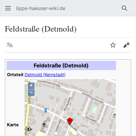
lippe-haeuser-wiki.de
Such
Feldstraße (Detmold)
Sprache
Beobacht
Quel
Feldstraße (Detmold)
Ortsteil
Detmold (Kernstadt)
+
−
Karte