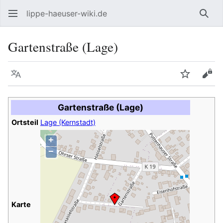
lippe-haeuser-wiki.de
Such
Gartenstraße (Lage)
Sprache
Beobacht
Quel
Gartenstraße (Lage)
Ortsteil
Lage (Kernstadt)
+
−
Karte