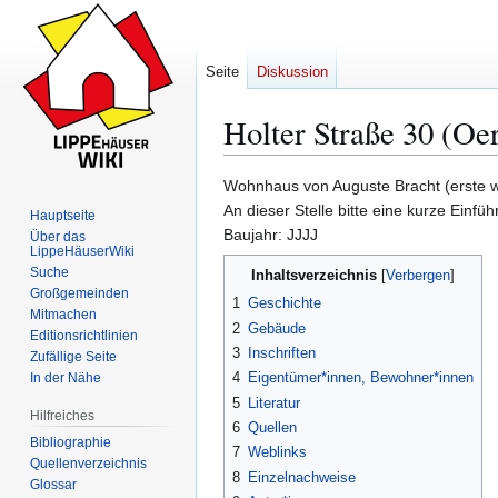
Seite
Diskussion
Holter Straße 30 (Oe
Wohnhaus von Auguste Bracht (erste w
Zur
Zur
An dieser Stelle bitte eine kurze Einfü
Hauptseite
Navigation
Suche
Baujahr: JJJJ
Über das
LippeHäuserWiki
springen
springen
Suche
Inhaltsverzeichnis
Großgemeinden
1
Geschichte
Mitmachen
2
Gebäude
Editionsrichtlinien
3
Inschriften
Zufällige Seite
4
Eigentümer*innen, Bewohner*innen
In der Nähe
5
Literatur
Hilfreiches
6
Quellen
Bibliographie
7
Weblinks
Quellenverzeichnis
8
Einzelnachweise
Glossar