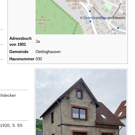
©
OpenStreetMap
contributors
Adressbuch
Ja
von 1901
Gemeinde
Oerlinghausen
Hausnummer
030
achdecker
1920, S. 93-