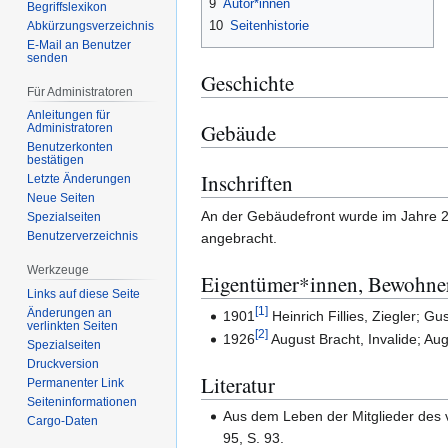
9
Autor*innen
Begriffslexikon
10
Seitenhistorie
Abkürzungsverzeichnis
E-Mail an Benutzer
senden
Geschichte
Für Administratoren
Anleitungen für
Gebäude
Administratoren
Benutzerkonten
bestätigen
Inschriften
Letzte Änderungen
Neue Seiten
An der Gebäudefront wurde im Jahre 2
Spezialseiten
Benutzerverzeichnis
angebracht.
Werkzeuge
Eigentümer*innen, Bewohne
Links auf diese Seite
[
1
]
Änderungen an
1901
Heinrich Fillies, Ziegler; 
verlinkten Seiten
[
2
]
1926
August Bracht, Invalide; Au
Spezialseiten
Druckversion
Literatur
Permanenter Link
Seiten­­informationen
Aus dem Leben der Mitglieder des 
Cargo-Daten
95, S. 93.