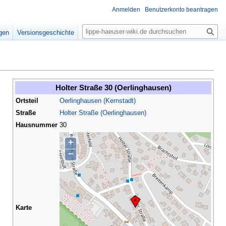
Anmelden
Benutzerkonto beantragen
S
igen
Versionsgeschichte
u
c
h
e
Holter Straße 30 (Oerlinghausen)
Ortsteil
Oerlinghausen (Kernstadt)
Straße
Holter Straße (Oerlinghausen)
Hausnummer
30
+
−
Karte