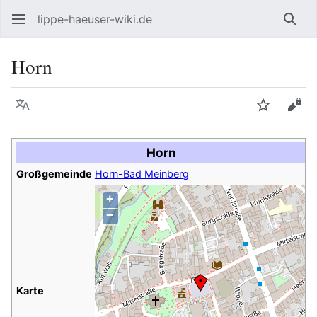
lippe-haeuser-wiki.de
Such
Horn
Sprache
Beobacht
Quel
Horn
Großgemeinde
Horn-Bad Meinberg
+
−
Karte