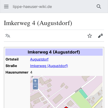
lippe-haeuser-wiki.de
Such
Imkerweg 4 (Augustdorf)
Sprache
Beobacht
Quel
Imkerweg 4 (Augustdorf)
Ortsteil
Augustdorf
Straße
Imkerweg (Augustdorf)
Hausnummer
4
+
−