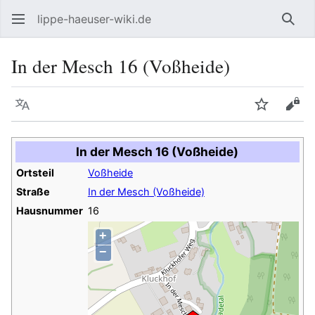
lippe-haeuser-wiki.de
Such
In der Mesch 16 (Voßheide)
Sprache
Beobacht
Quel
In der Mesch 16 (Voßheide)
Ortsteil
Voßheide
Straße
In der Mesch (Voßheide)
Hausnummer
16
+
−