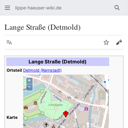
lippe-haeuser-wiki.de
Such
Lange Straße (Detmold)
Sprache
Beobacht
Quel
Lange Straße (Detmold)
Ortsteil
Detmold (Kernstadt)
+
−
Karte