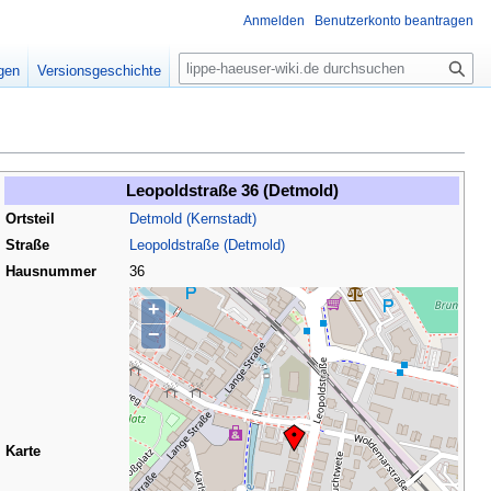
Anmelden
Benutzerkonto beantragen
S
igen
Versionsgeschichte
u
c
h
e
Leopoldstraße 36 (Detmold)
Ortsteil
Detmold (Kernstadt)
Straße
Leopoldstraße (Detmold)
Hausnummer
36
+
−
Karte