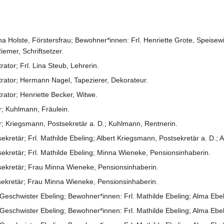
Holste, Förstersfrau; Bewohner*innen: Frl. Henriette Grote, Speisewirts
emer, Schriftsetzer.
ator; Frl. Lina Steub, Lehrerin.
trator; Hermann Nagel, Tapezierer, Dekorateur.
rator; Henriette Becker, Witwe.
r; Kuhlmann, Fräulein.
r; Kriegsmann, Postsekretär a. D.; Kuhlmann, Rentnerin.
ekretär; Frl. Mathilde Ebeling; Albert Kriegsmann, Postsekretär a. D.; 
ekretär; Frl. Mathilde Ebeling; Minna Wieneke, Pensionsinhaberin.
sekretär; Frau Minna Wieneke, Pensionsinhaberin.
sekretär; Frau Minna Wieneke, Pensionsinhaberin.
eschwister Ebeling; Bewohner*innen: Frl. Mathilde Ebeling; Alma Ebeli
eschwister Ebeling; Bewohner*innen: Frl. Mathilde Ebeling; Alma Ebeli