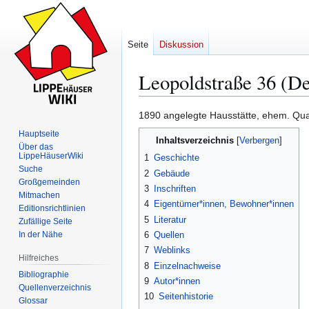
Seite
Diskussion
Leopoldstraße 36 (D
1890 angelegte Hausstätte, ehem. Quar
Zur
Zur
Hauptseite
Inhaltsverzeichnis
Navigation
Suche
Über das
LippeHäuserWiki
springen
springen
1
Geschichte
Suche
2
Gebäude
Großgemeinden
3
Inschriften
Mitmachen
4
Eigentümer*innen, Bewohner*innen
Editionsrichtlinien
5
Literatur
Zufällige Seite
In der Nähe
6
Quellen
7
Weblinks
Hilfreiches
8
Einzelnachweise
Bibliographie
9
Autor*innen
Quellenverzeichnis
10
Seitenhistorie
Glossar