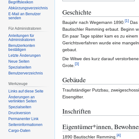
Begriffslexikon
Abkürzungsverzeichnis
Geschichte
E-Mail an Benutzer
senden
[
1
]
Baujahr nach Wegemann 1890.
Das 
Für Administratoren
Bautischler Remming erbaut. Beginn w
Anleitungen für
Ein paar Tage später kam es zu einem T
Administratoren
Gerichtsverfahren wurde eine mangel
Benutzerkonten
gebaut.
bestätigen
Letzte Änderungen
Die Witwe des kurz darauf verstorben
Neue Seiten
[
3
]
Grote.
Spezialseiten
Benutzerverzeichnis
Gebäude
Werkzeuge
Traufständiger Putzbau, zweigeschossi
Links auf diese Seite
Eisengitter.
Änderungen an
verlinkten Seiten
Spezialseiten
Inschriften
Druckversion
Permanenter Link
Eigentümer*innen, Bewohne
Seiten­­informationen
Cargo-Daten
[
4
]
1890 Bautischler Remming.