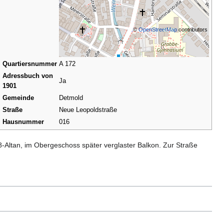
©
OpenStreetMap
contributors
Quartiersnummer
A 172
Adressbuch von
Ja
1901
Gemeinde
Detmold
Straße
Neue Leopoldstraße
Hausnummer
016
8-Altan, im Obergeschoss später verglaster Balkon. Zur Straße