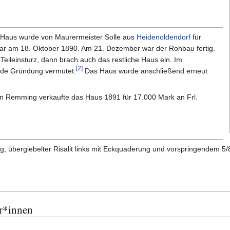
Haus wurde von Maurermeister Solle aus
Heidenoldendorf
für
ar am 18. Oktober 1890. Am 21. Dezember war der Rohbau fertig.
eileinsturz, dann brach auch das restliche Haus ein. Im
[
2
]
nde Gründung vermutet.
Das Haus wurde anschließend erneut
en Remming verkaufte das Haus 1891 für 17.000 Mark an Frl.
g, übergiebelter Risalit links mit Eckquaderung und vorspringendem 5/
r*innen