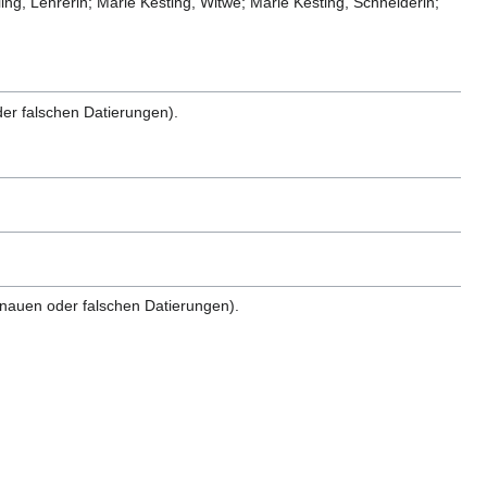
ng, Lehrerin; Marie Kesting, Witwe; Marie Kesting, Schneiderin;
er falschen Datierungen).
nauen oder falschen Datierungen).