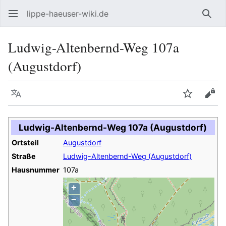
lippe-haeuser-wiki.de
Such
Ludwig-Altenbernd-Weg 107a
(Augustdorf)
Sprache
Beobacht
Quel
Ludwig-Altenbernd-Weg 107a (Augustdorf)
Ortsteil
Augustdorf
Straße
Ludwig-Altenbernd-Weg (Augustdorf)
Hausnummer
107a
+
−