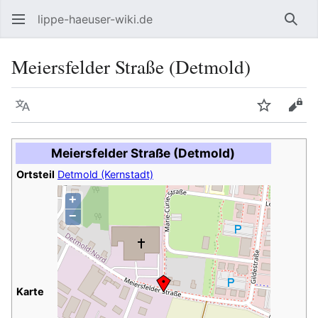
lippe-haeuser-wiki.de
Such
Meiersfelder Straße (Detmold)
Sprache
Beobacht
Quel
Meiersfelder Straße (Detmold)
Ortsteil
Detmold (Kernstadt)
+
−
Karte