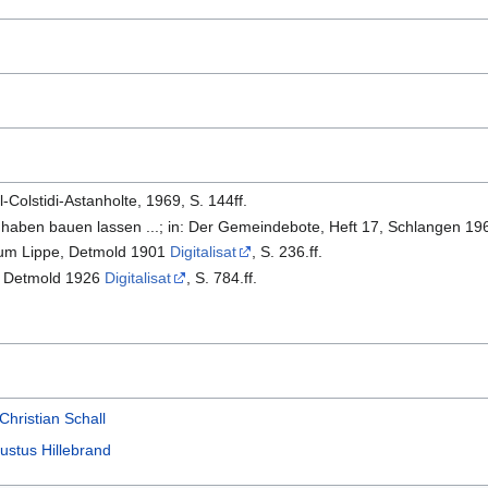
Colstidi-Astanholte, 1969, S. 144ff.
aben bauen lassen ...; in: Der Gemeindebote, Heft 17, Schlangen 19
hum Lippe, Detmold 1901
Digitalisat
, S. 236.ff.
, Detmold 1926
Digitalisat
, S. 784.ff.
hristian Schall
ustus Hillebrand