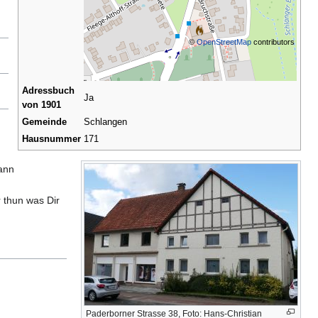
©
OpenStreetMap
contributors
Adressbuch
Ja
von 1901
Gemeinde
Schlangen
Hausnummer
171
ann
 thun was Dir
Paderborner Strasse 38, Foto: Hans-Christian