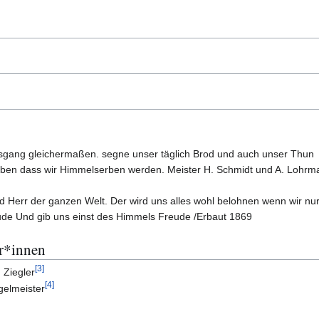
sgang gleichermaßen. segne unser täglich Brod und auch unser Thun
rben dass wir Himmelserben werden. Meister H. Schmidt und A. Lohrm
d Herr der ganzen Welt. Der wird uns alles wohl belohnen wenn wir nur
ude Und gib uns einst des Himmels Freude /Erbaut 1869
r*innen
[
3
]
 Ziegler
[
4
]
gelmeister