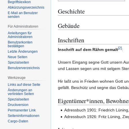
Begriffslexikon
Abkürzungsverzeichnis
Geschichte
E-Mail an Benutzer
senden
Gebäude
Für Administratoren
Anleitungen für
Administratoren
Inschriften
Benutzerkonten
bestätigen
[
2
]
Inschrift auf dem Rähm gemalt
:
Letzte Änderungen
Neue Seiten
Unsern Eingang segne Gott unsern Au
Spezialseiten
Benutzerverzeichnis
und Lassen segen uns mit selgem Ste
Werkzeuge
Hir laßt uns in Frieden wohnen Gott un
Links auf diese Seite
gefällt. Beschütz und segne das Gebä
Änderungen an
verlinkten Seiten
Eigentümer*innen, Bewohne
Spezialseiten
Druckversion
Adressbuch 1901: Friedrich Lüning,
Permanenter Link
Seiten­­informationen
Adressbuch 1926: Fritz Lüning, Zie
Cargo-Daten