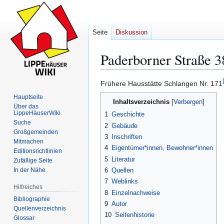
Seite
Diskussion
Paderborner Straße 3
[
Frühere Hausstätte Schlangen Nr. 171
Zur
Zur
Hauptseite
Inhaltsverzeichnis
Navigation
Suche
Über das
LippeHäuserWiki
springen
springen
1
Geschichte
Suche
2
Gebäude
Großgemeinden
3
Inschriften
Mitmachen
4
Eigentümer*innen, Bewohner*innen
Editionsrichtlinien
5
Literatur
Zufällige Seite
In der Nähe
6
Quellen
7
Weblinks
Hilfreiches
8
Einzelnachweise
Bibliographie
9
Autor
Quellenverzeichnis
10
Seitenhistorie
Glossar