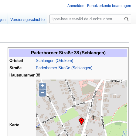
Anmelden
Benutzerkonto beantragen
S
igen
Versionsgeschichte
u
c
h
e
Paderborner Straße 38 (Schlangen)
Ortsteil
Schlangen (Ortskern)
Straße
Paderborner Straße (Schlangen)
Hausnummer
38
+
−
Karte