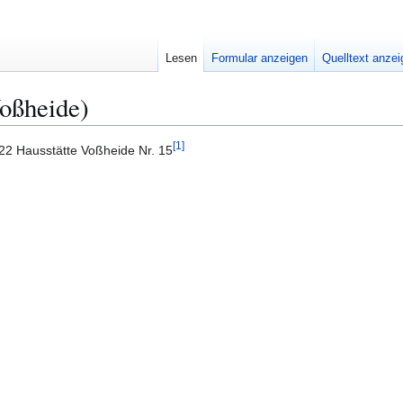
Lesen
Formular anzeigen
Quelltext anze
Voßheide)
[
1
]
922 Hausstätte Voßheide Nr. 15