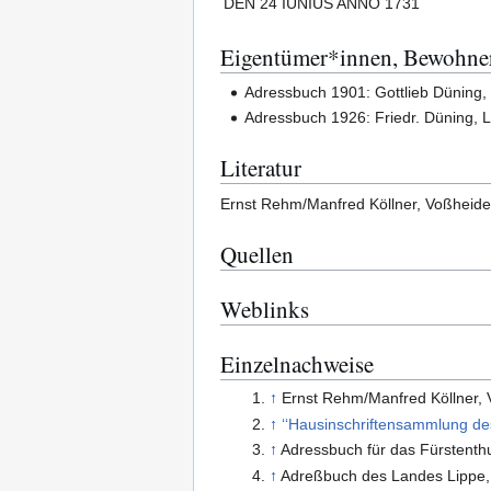
DEN 24 IUNIUS ANNO 1731
Eigentümer*innen, Bewohne
Adressbuch 1901: Gottlieb Düning, 
Adressbuch 1926: Friedr. Düning, 
Literatur
Ernst Rehm/Manfred Köllner, Voßheide
Quellen
Weblinks
Einzelnachweise
↑
Ernst Rehm/Manfred Köllner, V
↑
‘‘Hausinschriftensammlung de
↑
Adressbuch für das Fürstent
↑
Adreßbuch des Landes Lippe