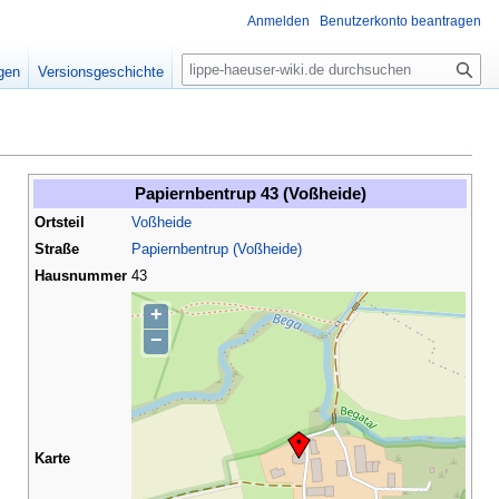
Anmelden
Benutzerkonto beantragen
S
igen
Versionsgeschichte
u
c
h
e
Papiernbentrup 43 (Voßheide)
Ortsteil
Voßheide
Straße
Papiernbentrup (Voßheide)
Hausnummer
43
+
−
Karte