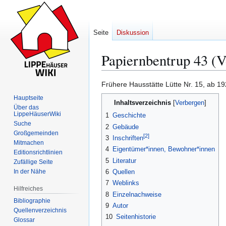
Seite
Diskussion
Papiernbentrup 43 (
Frühere Hausstätte Lütte Nr. 15, ab 1
Zur
Zur
Hauptseite
Inhaltsverzeichnis
Navigation
Suche
Über das
LippeHäuserWiki
springen
springen
1
Geschichte
Suche
2
Gebäude
Großgemeinden
[
2
]
3
Inschriften
Mitmachen
4
Eigentümer*innen, Bewohner*innen
Editionsrichtlinien
5
Literatur
Zufällige Seite
In der Nähe
6
Quellen
7
Weblinks
Hilfreiches
8
Einzelnachweise
Bibliographie
9
Autor
Quellenverzeichnis
10
Seitenhistorie
Glossar