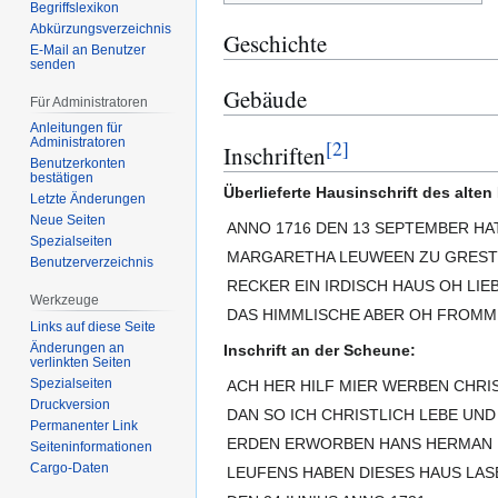
Begriffslexikon
Abkürzungsverzeichnis
Geschichte
E-Mail an Benutzer
senden
Gebäude
Für Administratoren
Anleitungen für
Administratoren
[
2
]
Inschriften
Benutzerkonten
bestätigen
Überlieferte Hausinschrift des alte
Letzte Änderungen
Neue Seiten
ANNO 1716 DEN 13 SEPTEMBER HA
Spezialseiten
MARGARETHA LEUWEEN ZU GRESTE
Benutzerverzeichnis
RECKER EIN IRDISCH HAUS OH LIE
Werkzeuge
DAS HIMMLISCHE ABER OH FROMME
Links auf diese Seite
Änderungen an
Inschrift an der Scheune:
verlinkten Seiten
Spezialseiten
ACH HER HILF MIER WERBEN CHRIS
Druckversion
DAN SO ICH CHRISTLICH LEBE UND
Permanenter Link
ERDEN ERWORBEN HANS HERMAN 
Seiten­­informationen
Cargo-Daten
LEUFENS HABEN DIESES HAUS LA