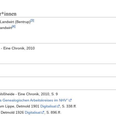
r*innen
[
3
]
Landwirt (Bentrup)
[
4
]
Landwirt
 - Eine Chronik, 2010
oßheide - Eine Chronik, 2010, S. 9
s Genealogischen Arbeitskreises im NHV‘‘
hum Lippe, Detmold 1901
Digitalisat
, S. 338.ff.
, Detmold 1926
Digitalisat
, S. 896.ff.