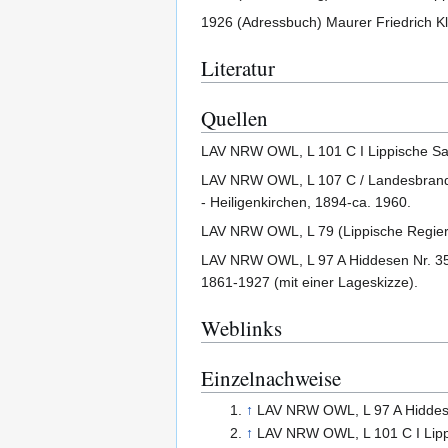
1926 (Adressbuch) Maurer Friedrich K
Literatur
Quellen
LAV NRW OWL, L 101 C I Lippische Sal
LAV NRW OWL, L 107 C / Landesbrandve
- Heiligenkirchen, 1894-ca. 1960.
LAV NRW OWL, L 79 (Lippische Regieru
LAV NRW OWL, L 97 A Hiddesen Nr. 35
1861-1927 (mit einer Lageskizze).
Weblinks
Einzelnachweise
↑
LAV NRW OWL, L 97 A Hiddesen
↑
LAV NRW OWL, L 101 C I Lippi