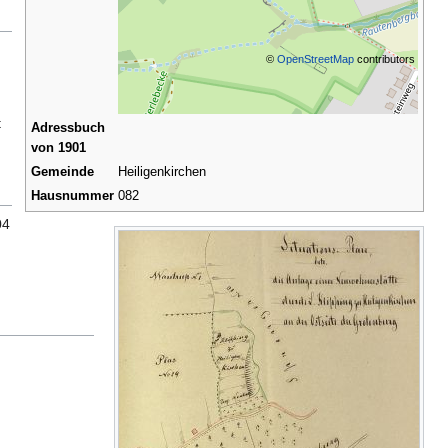
©
OpenStreetMap
contributors
t
Adressbuch
von 1901
Gemeinde
Heiligenkirchen
Hausnummer
082
04