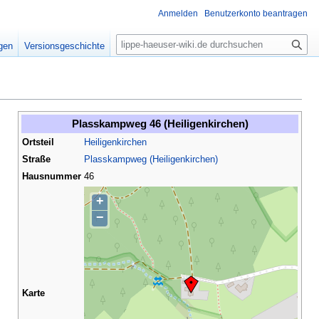
Anmelden
Benutzerkonto beantragen
S
igen
Versionsgeschichte
u
c
h
e
Plasskampweg 46 (Heiligenkirchen)
Ortsteil
Heiligenkirchen
Straße
Plasskampweg (Heiligenkirchen)
Hausnummer
46
+
−
Karte