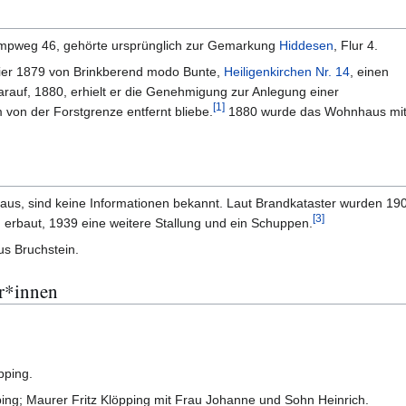
ampweg 46, gehörte ursprünglich zur Gemarkung
Hiddesen
, Flur 4.
hier 1879 von Brinkberend modo Bunte,
Heiligenkirchen Nr. 14
, einen
rauf, 1880, erhielt er die Genehmigung zur Anlegung einer
[
1
]
von der Forstgrenze entfernt bliebe.
1880 wurde das Wohnhaus mi
aus, sind keine Informationen bekannt. Laut Brandkataster wurden 19
[
3
]
erbaut, 1939 eine weitere Stallung und ein Schuppen.
us Bruchstein.
r*innen
pping.
ing; Maurer Fritz Klöpping mit Frau Johanne und Sohn Heinrich.