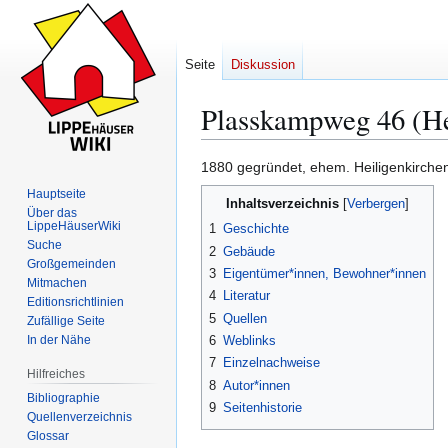
Seite
Diskussion
Plasskampweg 46 (He
1880 gegründet, ehem. Heiligenkirchen
Zur
Zur
Hauptseite
Inhaltsverzeichnis
Navigation
Suche
Über das
LippeHäuserWiki
springen
springen
1
Geschichte
Suche
2
Gebäude
Großgemeinden
3
Eigentümer*innen, Bewohner*innen
Mitmachen
4
Literatur
Editionsrichtlinien
5
Quellen
Zufällige Seite
In der Nähe
6
Weblinks
7
Einzelnachweise
Hilfreiches
8
Autor*innen
Bibliographie
9
Seitenhistorie
Quellenverzeichnis
Glossar