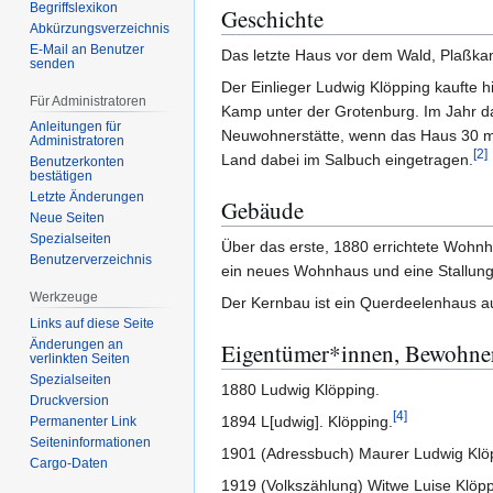
Begriffslexikon
Geschichte
Abkürzungsverzeichnis
E-Mail an Benutzer
Das letzte Haus vor dem Wald, Plaßk
senden
Der Einlieger Ludwig Klöpping kaufte 
Für Administratoren
Kamp unter der Grotenburg. Im Jahr da
Anleitungen für
Neuwohnerstätte, wenn das Haus 30 m 
Administratoren
[
2
]
Land dabei im Salbuch eingetragen.
Benutzerkonten
bestätigen
Letzte Änderungen
Gebäude
Neue Seiten
Spezialseiten
Über das erste, 1880 errichtete Wohnh
Benutzerverzeichnis
ein neues Wohnhaus und eine Stallung 
Werkzeuge
Der Kernbau ist ein Querdeelenhaus a
Links auf diese Seite
Änderungen an
Eigentümer*innen, Bewohne
verlinkten Seiten
Spezialseiten
1880 Ludwig Klöpping.
Druckversion
[
4
]
1894 L[udwig]. Klöpping.
Permanenter Link
Seiten­­informationen
1901 (Adressbuch) Maurer Ludwig Klö
Cargo-Daten
1919 (Volkszählung) Witwe Luise Klöpp