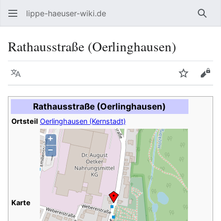
lippe-haeuser-wiki.de
Such
Rathausstraße (Oerlinghausen)
Sprache
Beobacht
Quel
Rathausstraße (Oerlinghausen)
Ortsteil
Oerlinghausen (Kernstadt)
+
−
Karte