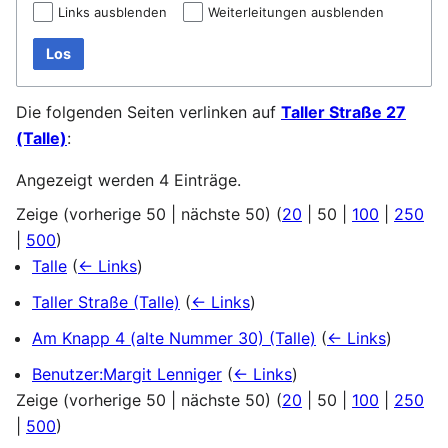
Links ausblenden
Weiterleitungen ausblenden
Los
Die folgenden Seiten verlinken auf
Taller Straße 27
(Talle)
:
Angezeigt werden 4 Einträge.
Zeige (
vorherige 50
|
nächste 50
) (
20
|
50
|
100
|
250
|
500
)
Talle
(
← Links
)
Taller Straße (Talle)
(
← Links
)
Am Knapp 4 (alte Nummer 30) (Talle)
(
← Links
)
Benutzer:Margit Lenniger
(
← Links
)
Zeige (
vorherige 50
|
nächste 50
) (
20
|
50
|
100
|
250
|
500
)