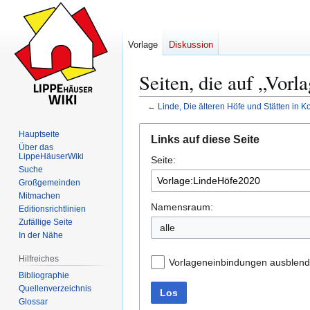
Vorlage
Diskussion
Seiten, die auf „Vor
←
Linde, Die älteren Höfe und Stätten in K
Zur
Zur
Hauptseite
Links auf diese Seite
Navigation
Suche
Über das
LippeHäuserWiki
Seite:
springen
springen
Suche
Großgemeinden
Mitmachen
Namensraum:
Editionsrichtlinien
Zufällige Seite
alle
In der Nähe
Hilfreiches
Vorlageneinbindungen ausblen
Bibliographie
Quellenverzeichnis
Los
Glossar