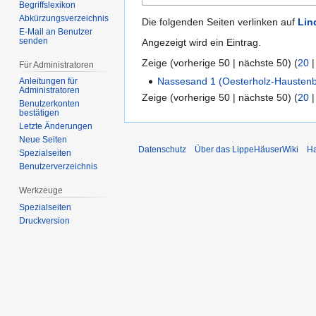
Begriffslexikon
Abkürzungsverzeichnis
Die folgenden Seiten verlinken auf
Lin
E-Mail an Benutzer
senden
Angezeigt wird ein Eintrag.
Zeige (
vorherige 50
|
nächste 50
) (
20
Für Administratoren
Nassesand 1 (Oesterholz-Hausten
Anleitungen für
Administratoren
Zeige (
vorherige 50
|
nächste 50
) (
20
Benutzerkonten
bestätigen
Letzte Änderungen
Neue Seiten
Datenschutz
Über das LippeHäuserWiki
Ha
Spezialseiten
Benutzerverzeichnis
Werkzeuge
Spezialseiten
Druckversion