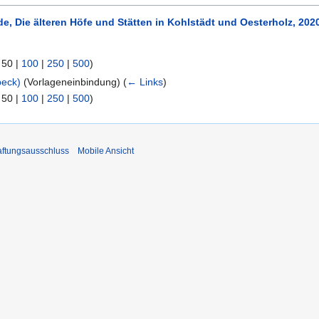
de, Die älteren Höfe und Stätten in Kohlstädt und Oesterholz, 202
|
50
|
100
|
250
|
500
)
beck)
(Vorlageneinbindung)
(
← Links
)
|
50
|
100
|
250
|
500
)
ftungsausschluss
Mobile Ansicht