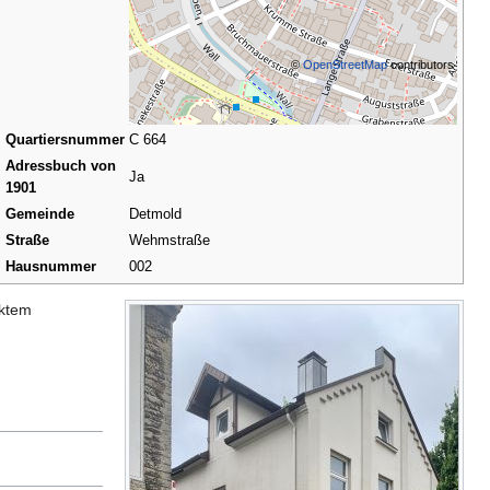
©
OpenStreetMap
contributors
Quartiersnummer
C 664
Adressbuch von
Ja
1901
Gemeinde
Detmold
Straße
Wehmstraße
Hausnummer
002
cktem