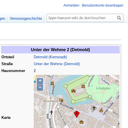
Anmelden
Benutzerkonto beantragen
S
igen
Versionsgeschichte
u
c
h
e
Unter der Wehme 2 (Detmold)
Ortsteil
Detmold (Kernstadt)
Straße
Unter der Wehme (Detmold)
Hausnummer
2
+
−
Karte