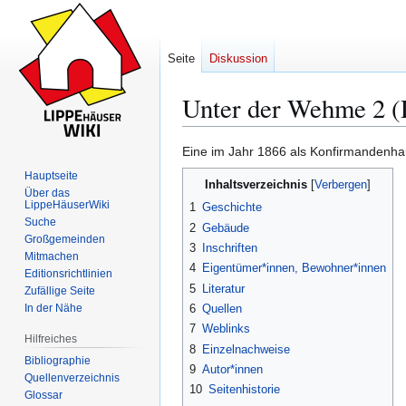
Seite
Diskussion
Unter der Wehme 2 (
Eine im Jahr 1866 als Konfirmandenha
Zur
Zur
Hauptseite
Inhaltsverzeichnis
Navigation
Suche
Über das
LippeHäuserWiki
springen
springen
1
Geschichte
Suche
2
Gebäude
Großgemeinden
3
Inschriften
Mitmachen
4
Eigentümer*innen, Bewohner*innen
Editionsrichtlinien
5
Literatur
Zufällige Seite
In der Nähe
6
Quellen
7
Weblinks
Hilfreiches
8
Einzelnachweise
Bibliographie
9
Autor*innen
Quellenverzeichnis
10
Seitenhistorie
Glossar