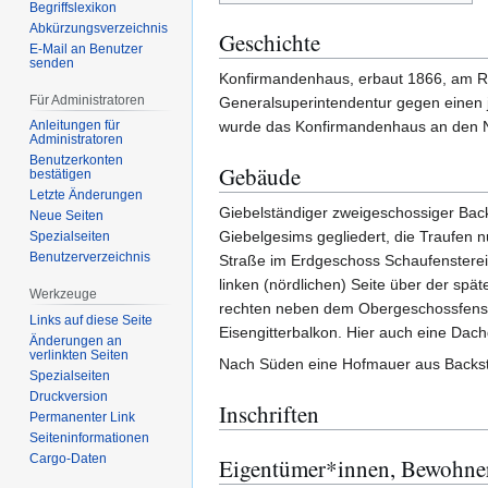
Begriffslexikon
Abkürzungsverzeichnis
Geschichte
E-Mail an Benutzer
senden
Konfirmandenhaus, erbaut 1866, am R
Für Administratoren
Generalsuperintendentur gegen einen
Anleitungen für
wurde das Konfirmandenhaus an den N
Administratoren
Benutzerkonten
Gebäude
bestätigen
Letzte Änderungen
Giebelständiger zweigeschossiger Back
Neue Seiten
Giebelgesims gegliedert, die Traufen n
Spezialseiten
Benutzerverzeichnis
Straße im Erdgeschoss Schaufensterein
linken (nördlichen) Seite über der spä
Werkzeuge
rechten neben dem Obergeschossfenste
Links auf diese Seite
Eisengitterbalkon. Hier auch eine Dach
Änderungen an
verlinkten Seiten
Nach Süden eine Hofmauer aus Backst
Spezialseiten
Druckversion
Inschriften
Permanenter Link
Seiten­­informationen
Cargo-Daten
Eigentümer*innen, Bewohne