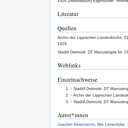
1926 (Adressbuch) Eigentümer: Hofme
Literatur
Quellen
Archiv der Lippischen Landeskirche, 0
1929.
StadtA Detmold, DT Manuskripte Nr. 19
Weblinks
Einzelnachweise
↑
StadtA Detmold, DT Manuskript
↑
Archiv der Lippischen Landeski
↑
StadtA Detmold, DT Manuskript
Autor*innen
Joachim Kleinmanns
,
Nils Lienenlüke