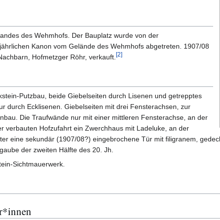
andes des Wehmhofs. Der Bauplatz wurde von der
 jährlichen Kanon vom Gelände des Wehmhofs abgetreten. 1907/08
[
2
]
achbarn, Hofmetzger Röhr, verkauft.
stein-Putzbau, beide Giebelseiten durch Lisenen und getrepptes
ur durch Ecklisenen. Giebelseiten mit drei Fensterachsen, zur
bau. Die Traufwände nur mit einer mittleren Fensterachse, an der
ter verbauten Hofzufahrt ein Zwerchhaus mit Ladeluke, an der
r eine sekundär (1907/08?) eingebrochene Tür mit filigranem, gede
gaube der zweiten Hälfte des 20. Jh.
ein-Sichtmauerwerk.
r*innen