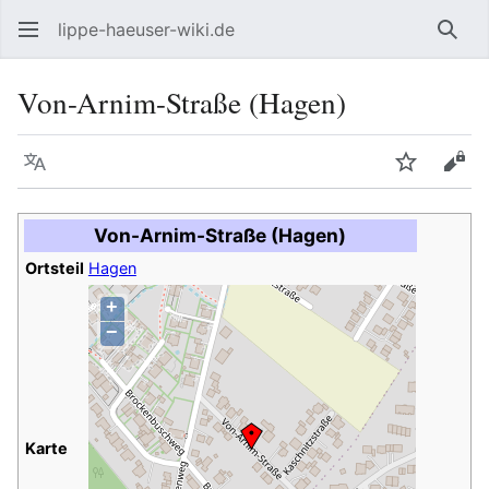
lippe-haeuser-wiki.de
Such
Von-Arnim-Straße (Hagen)
Sprache
Beobacht
Quel
Von-Arnim-Straße (Hagen)
Ortsteil
Hagen
+
−
Karte