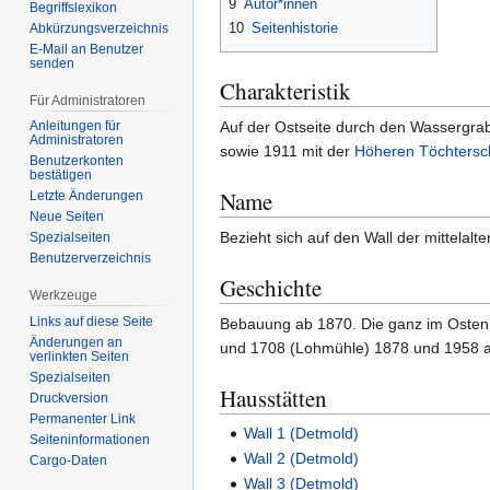
9
Autor*innen
Begriffslexikon
10
Seitenhistorie
Abkürzungsverzeichnis
E-Mail an Benutzer
senden
Charakteristik
Für Administratoren
Anleitungen für
Auf der Ostseite durch den Wassergrabe
Administratoren
sowie 1911 mit der
Höheren Töchtersc
Benutzerkonten
bestätigen
Name
Letzte Änderungen
Neue Seiten
Bezieht sich auf den Wall der mittelalte
Spezialseiten
Benutzerverzeichnis
Geschichte
Werkzeuge
Links auf diese Seite
Bebauung ab 1870. Die ganz im Osten
Änderungen an
und 1708 (Lohmühle) 1878 und 1958 ab
verlinkten Seiten
Spezialseiten
Hausstätten
Druckversion
Permanenter Link
Wall 1 (Detmold)
Seiten­­informationen
Wall 2 (Detmold)
Cargo-Daten
Wall 3 (Detmold)