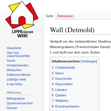
Seite
Diskussion
Wall (Detmold)
Verläuft vor der südwestlichen Stadtm
Zur
Zur
Wassergrabens (Friedrichstaler Kanal
Hauptseite
Navigation
Suche
1 und läuft von dort nach Süden.
Über das
LippeHäuserWiki
springen
springen
Suche
Inhaltsverzeichnis
Großgemeinden
1
Charakteristik
Mitmachen
2
Name
Editionsrichtlinien
3
Geschichte
Zufällige Seite
4
Hausstätten
In der Nähe
5
Literatur
Hilfreiches
6
Quellen
Bibliographie
7
Weblinks
Quellenverzeichnis
8
Einzelnachweise
Glossar