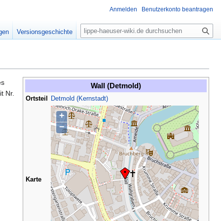
Anmelden
Benutzerkonto beantragen
S
igen
Versionsgeschichte
u
c
h
e
es
Wall (Detmold)
t Nr.
Ortsteil
Detmold (Kernstadt)
+
−
Karte