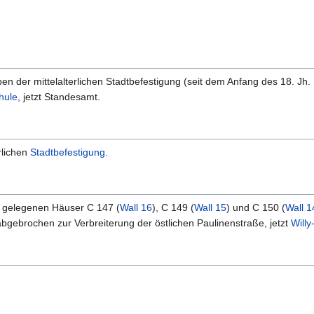
n der mittelalterlichen Stadtbefestigung (seit dem Anfang des 18. Jh. F
hule
, jetzt Standesamt.
rlichen
Stadtbefestigung
.
 gelegenen Häuser C 147 (
Wall 16
), C 149 (
Wall 15
) und C 150 (
Wall 1
gebrochen zur Verbreiterung der östlichen Paulinenstraße, jetzt
Willy