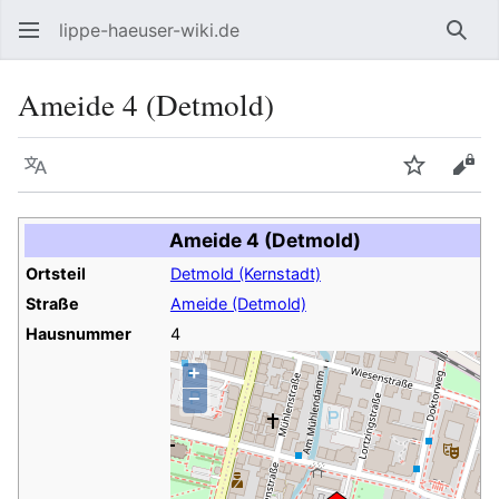
lippe-haeuser-wiki.de
Such
Ameide 4 (Detmold)
Sprache
Beobacht
Quel
Ameide 4 (Detmold)
Ortsteil
Detmold (Kernstadt)
Straße
Ameide (Detmold)
Hausnummer
4
+
−