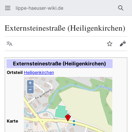
lippe-haeuser-wiki.de
Such
Externsteinestraße (Heiligenkirchen)
Sprache
Beobacht
Quel
Externsteinestraße (Heiligenkirchen)
Ortsteil
Heiligenkirchen
+
−
Karte