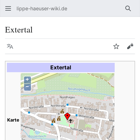
lippe-haeuser-wiki.de
Such
Extertal
Sprache
Beobacht
Quel
Extertal
+
−
Karte