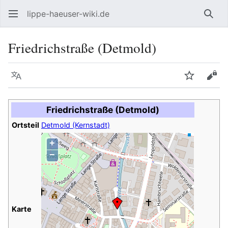
lippe-haeuser-wiki.de
Such
Friedrichstraße (Detmold)
Sprache
Beobacht
Quel
Friedrichstraße (Detmold)
Ortsteil
Detmold (Kernstadt)
+
−
Karte