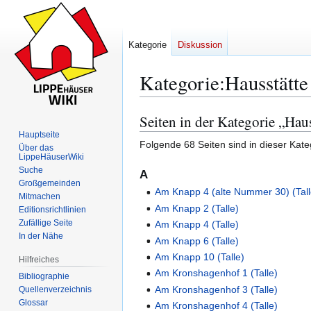
Kategorie
Diskussion
Kategorie
:
Hausstätte 
Seiten in der Kategorie „Haus
Zur
Zur
Navigation
Suche
Hauptseite
Folgende 68 Seiten sind in dieser Kate
Über das
springen
springen
LippeHäuserWiki
Suche
A
Großgemeinden
Am Knapp 4 (alte Nummer 30) (Tall
Mitmachen
Am Knapp 2 (Talle)
Editionsrichtlinien
Zufällige Seite
Am Knapp 4 (Talle)
In der Nähe
Am Knapp 6 (Talle)
Am Knapp 10 (Talle)
Hilfreiches
Am Kronshagenhof 1 (Talle)
Bibliographie
Am Kronshagenhof 3 (Talle)
Quellenverzeichnis
Glossar
Am Kronshagenhof 4 (Talle)