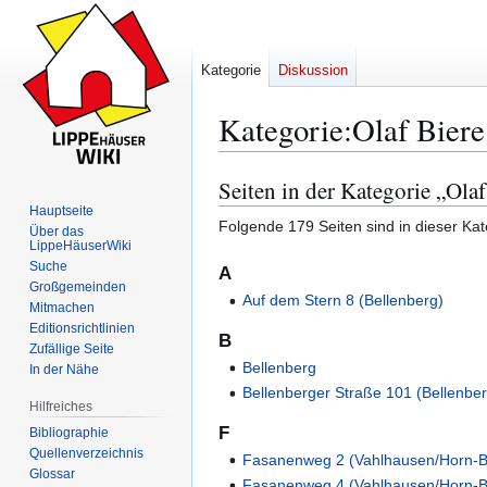
Kategorie
Diskussion
Kategorie
:
Olaf Biere
Seiten in der Kategorie „Olaf
Zur
Zur
Navigation
Suche
Hauptseite
Folgende 179 Seiten sind in dieser Ka
Über das
springen
springen
LippeHäuserWiki
Suche
A
Großgemeinden
Auf dem Stern 8 (Bellenberg)
Mitmachen
Editionsrichtlinien
B
Zufällige Seite
Bellenberg
In der Nähe
Bellenberger Straße 101 (Bellenbe
Hilfreiches
F
Bibliographie
Quellenverzeichnis
Fasanenweg 2 (Vahlhausen/Horn-B
Glossar
Fasanenweg 4 (Vahlhausen/Horn-B