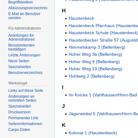
Begriffslexikon
Abkürzungsverzeichnis
H
E-Mail an Benutzer
senden
Haustenbeck
Haustenbeck Pfarrhaus (Haustenb
Für Administratoren
Haustenbeck Schule (Haustenbeck
Anleitungen für
Administratoren
Haustenbecker Straße 57 (Augustd
Benutzerkonten
Himmelskamp 3 (Bellenberg)
bestätigen
Hoher Weg 3b (Bellenberg)
Letzte Änderungen
Neue Seiten
Hoher Weg 9 (Bellenberg)
Spezialseiten
Hoher Weg 19 (Bellenberg)
Benutzerverzeichnis
Hohlweg 2 (Bellenberg)
Werkzeuge
I
Links auf diese Seite
Im Knicke 1 (Vahlhausen/Horn-Bad
Änderungen an
verlinkten Seiten
J
Spezialseiten
Druckversion
Jägerwinkel 5 (Vahlhausen/Horn-B
Permanenter Link
Seiten­­informationen
K
Cargo-Daten
Kolonat 1 (Haustenbeck)