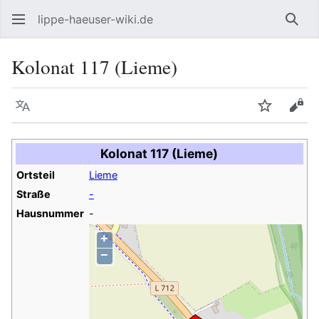
lippe-haeuser-wiki.de
Such
Kolonat 117 (Lieme)
Sprache
Beobacht
Quel
Kolonat 117 (Lieme)
Ortsteil
Lieme
Straße
-
Hausnummer
-
+
−