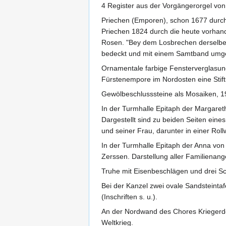
4 Register aus der Vorgängerorgel vo
Priechen (Emporen), schon 1677 durch
Priechen 1824 durch die heute vorhand
Rosen. "Bey dem Losbrechen derselben
bedeckt und mit einem Samtband umge
Ornamentale farbige Fensterverglasung,
Fürstenempore im Nordosten eine Stift
Gewölbeschlusssteine als Mosaiken, 
In der Turmhalle Epitaph der Margaret
Dargestellt sind zu beiden Seiten ein
und seiner Frau, darunter in einer Rollw
In der Turmhalle Epitaph der Anna vo
Zerssen. Darstellung aller Familienang
Truhe mit Eisenbeschlägen und drei Sc
Bei der Kanzel zwei ovale Sandsteint
(Inschriften s. u.).
An der Nordwand des Chores Kriegerde
Weltkrieg.