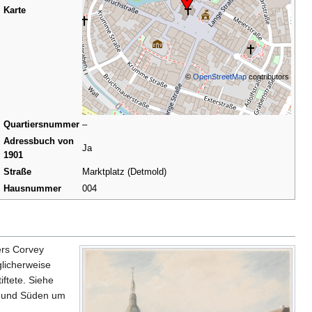
Karte
©
OpenStreetMap
contributors
Quartiersnummer
–
Adressbuch von
Ja
1901
Straße
Marktplatz (Detmold)
Hausnummer
004
ers Corvey
glicherweise
iftete. Siehe
n und Süden um