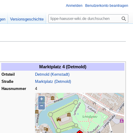
Anmelden
Benutzerkonto beantragen
S
igen
Versionsgeschichte
u
c
h
e
Marktplatz 4 (Detmold)
Ortsteil
Detmold (Kernstadt)
Straße
Marktplatz (Detmold)
Hausnummer
4
+
−