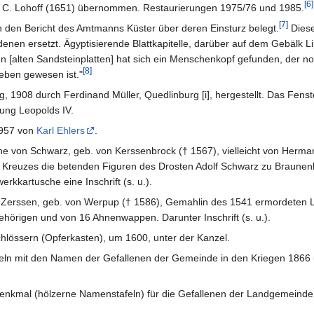
[
6
]
n C. Lohoff (1651) übernommen. Restaurierungen 1975/76 und 1985.
[
7
]
 den Bericht des Amtmanns Küster über deren Einsturz belegt.
Diese
enen ersetzt. Ägyptisierende Blattkapitelle, darüber auf dem Gebälk L
 [alten Sandsteinplatten] hat sich ein Menschenkopf gefunden, der n
[
8
]
ben gewesen ist."
 1908 durch Ferdinand Müller, Quedlinburg [i], hergestellt. Das Fenst
ung Leopolds IV.
1957 von
Karl Ehlers
.
he von Schwarz, geb. von Kerssenbrock († 1567), vielleicht von Herma
es Kreuzes die betenden Figuren des Drosten Adolf Schwarz zu Braunen
erkkartusche eine Inschrift (s. u.).
n Zerssen, geb. von Werpup († 1586), Gemahlin des 1541 ermordeten 
ehörigen und von 16 Ahnenwappen. Darunter Inschrift (s. u.).
hlössern (Opferkasten), um 1600, unter der Kanzel.
afeln mit den Namen der Gefallenen der Gemeinde in den Kriegen 1866
nkmal (hölzerne Namenstafeln) für die Gefallenen der Landgemeinde