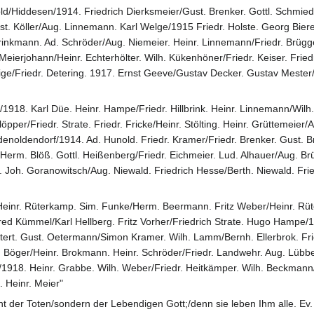
ld/Hiddesen/1914. Friedrich Dierksmeier/Gust. Brenker. Gottl. Schmied
t. Köller/Aug. Linnemann. Karl Welge/1915 Friedr. Holste. Georg Biere
inkmann. Ad. Schröder/Aug. Niemeier. Heinr. Linnemann/Friedr. Brügg
Meierjohann/Heinr. Echterhölter. Wilh. Kükenhöner/Friedr. Keiser. Fried
ge/Friedr. Detering. 1917. Ernst Geeve/Gustav Decker. Gustav Mester/G
1918. Karl Düe. Heinr. Hampe/Friedr. Hillbrink. Heinr. Linnemann/Wilh
löpper/Friedr. Strate. Friedr. Fricke/Heinr. Stölting. Heinr. Grüttemeier
noldendorf/1914. Ad. Hunold. Friedr. Kramer/Friedr. Brenker. Gust. B
Herm. Blöß. Gottl. Heißenberg/Friedr. Eichmeier. Lud. Alhauer/Aug. Br
 Joh. Goranowitsch/Aug. Niewald. Friedrich Hesse/Berth. Niewald. Frie
r/Heinr. Rüterkamp. Sim. Funke/Herm. Beermann. Fritz Weber/Heinr. Rüt
fred Kümmel/Karl Hellberg. Fritz Vorher/Friedrich Strate. Hugo Hampe/1
rt. Gust. Oetermann/Simon Kramer. Wilh. Lamm/Bernh. Ellerbrok. Friedr. 
r. Böger/Heinr. Brokmann. Heinr. Schröder/Friedr. Landwehr. Aug. Lüb
1918. Heinr. Grabbe. Wilh. Weber/Friedr. Heitkämper. Wilh. Beckmann/W
 Heinr. Meier"
icht der Toten/sondern der Lebendigen Gott;/denn sie leben Ihm alle. Ev.