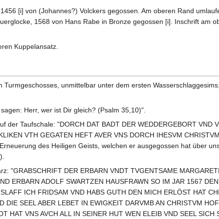
, 1456 [i] von (Johannes?) Volckers gegossen. Am oberen Rand umlauf
 Feuerglocke, 1568 von Hans Rabe in Bronze gegossen [i]. Inschrift am 
eren Kuppelansatz.
 Turmgeschosses, unmittelbar unter dem ersten Wasserschlaggesims,
gen: Herr, wer ist Dir gleich? (Psalm 35,10)".
, auf der Taufschale: "DORCH DAT BADT DER WEDDERGEBORT VND
CKLIKEN VTH GEGATEN HEFT AVER VNS DORCH IHESVM CHRISTVM 
rneuerung des Heiligen Geists, welchen er ausgegossen hat über uns 
).
Schwarz: "GRABSCHRIFT DER ERBARN VNDT TVGENTSAME MARGARE
D ERBARN ADOLF SWARTZEN HAUSFRAWN SO IM JAR 1567 DEN 
E SLAFF ICH FRIDSAM VND HABS GUTH DEN MICH ERLÖST HAT CH
ID DIE SEEL ABER LEBET IN EWIGKEIT DARVMB AN CHRISTVM HOF
T HAT VNS AVCH ALL IN SEINER HUT WEN ELEIB VND SEEL SICH