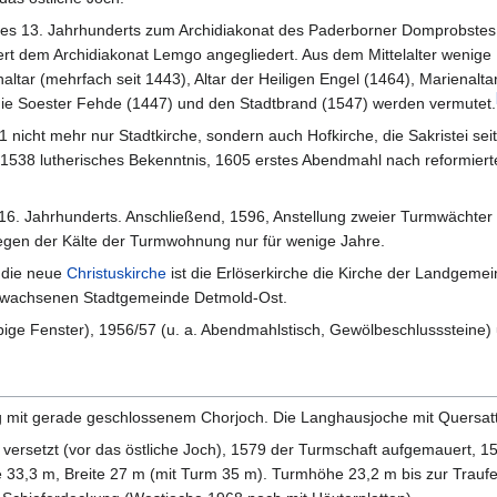
 des 13. Jahrhunderts zum Archidiakonat des Paderborner Domprobste
rt dem Archidiakonat Lemgo angegliedert. Aus dem Mittelalter wenige 
altar (mehrfach seit 1443), Altar der Heiligen Engel (1464), Marienalta
die Soester Fehde (1447) und den Stadtbrand (1547) werden vermutet.
nicht mehr nur Stadtkirche, sondern auch Hofkirche, die Sakristei sei
). 1538 lutherisches Bekenntnis, 1605 erstes Abendmahl nach reformier
16. Jahrhunderts. Anschließend, 1596, Anstellung zweier Turmwächter
egen der Kälte der Turmwohnung nur für wenige Jahre.
 die neue
Christuskirche
ist die Erlöserkirche die Kirche der Landgeme
gewachsenen Stadtgemeinde Detmold-Ost.
bige Fenster), 1956/57 (u. a. Abendmahlstisch, Gewölbeschlusssteine) 
ang mit gerade geschlossenem Chorjoch. Die Langhausjoche mit Quersat
versetzt (vor das östliche Joch), 1579 der Turmschaft aufgemauert, 1
 33,3 m, Breite 27 m (mit Turm 35 m). Turmhöhe 23,2 m bis zur Traufe,