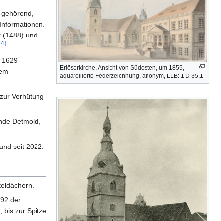
s gehörend,
Informationen.
r (1488) und
[
4
]
t 1629
Erlöserkirche, Ansicht von Südosten, um 1855,
tem
aquarellierte Federzeichnung, anonym, LLB: 1 D 35,1
 zur Verhütung
inde Detmold,
und seit 2022.
teldächern.
592 der
 bis zur Spitze