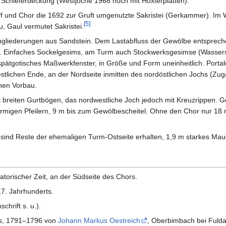
Schieferdeckung (Westjoche 1968 noch mit Höxterplatten).
ff und Chor die 1692 zur Gruft umgenutzte Sakristei (Gerkammer). Im 
[
5
]
u, Gaul vermutet Sakristei.
ingliederungen aus Sandstein. Dem Lastabfluss der Gewölbe entspre
[i]. Einfaches Sockelgesims, am Turm auch Stockwerksgesimse (Wasser
ätgotisches Maßwerkfenster, in Größe und Form uneinheitlich. Portal
tlichen Ende, an der Nordseite inmitten des nordöstlichen Jochs (Zu
chen Vorbau.
t breiten Gurtbögen, das nordwestliche Joch jedoch mit Kreuzrippen. 
rmigen Pfeilern, 9 m bis zum Gewölbescheitel. Ohne den Chor nur 18 
s sind Reste der ehemaligen Turm-Ostseite erhalten, 1,9 m starkes Ma
atorischer Zeit, an der Südseite des Chors.
17. Jahrhunderts.
chrift s. u.).
ffs, 1791–1796 von
Johann Markus Oestreich
, Oberbimbach bei Fulda