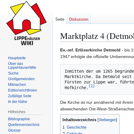
Seite
Diskussion
Marktplatz 4 (Detmo
Ev.-ref. Erlöserkirche Detmold
- bis 
Zur
Zur
1947 erfolgte die offizielle Umbenenn
Hauptseite
Navigation
Suche
Über das
LippeHäuserWiki
springen
springen
Inmitten der um 1265 begründe
Suche
Marktkirche. Da Detmold seit 
Großgemeinden
Fürsten zur Lippe war, führte
Mitmachen
[
1
]
Hofkirche.
Editionsrichtlinien
Zufällige Seite
In der Nähe
Die Kirche ist nur annähernd mit ihrem
abweichenden Ost-West-Straßenachse
Hilfreiches
Bibliographie
Inhaltsverzeichnis
Quellenverzeichnis
1
Geschichte
Glossar
2
Gebäude