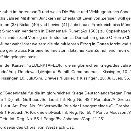
 ruhet im heren sanfft und weich Die Eddle und Vielthugentreich Anna
chs Jahren Mit ihrem Junckern im Ehestandt Levin von Zerssen woll g
Simon (38) Niclas (40) vnd Levinn (41) Jobst auss Frankreich biss Mü
bt Simon ein Venderich in Dennemark Ruhet (Ao 1563) zu Copenhagen 
der minder zahl Viertzig ein Erstochen ist Der sehlen gnade O Herre Chr
 Mutter wahr Ihrer weisen: die sie mit lehren Erzog in Gottes forcht vnd
e sie gerne auss Für eine hoffmeisterin letzt hie kam Zu hoff vnd ihren
ff hie gelegten stein."
en der Kanzel: "GEDENKTAFEL/für die im glorreichen Kriege/des Jahr
de/ Aug. Rohdewald,/Major u. Bataill.-Commandeur, † Kissingen, 10. Ju
ssingen 10. Juli./Sim. Drewes./Füsilier. † Kissingen, 10. Juli./Jes. 55, 
: "Gedenktafel für die im glor-/reichen Kriege Deutschlands/gegen Fra
55 † Dijon/L. Gellhaus./Se. Lieut. Inf. Reg. No. 49 † Pontalier./A. Grote
Lieut. Art. Reg. No. 9/† Verneville./Aus der Landgemeinde./C. Grabbe./F
 55 † Forbach./F. Krukmeier./Füsil. Inf. Reg. No. 55 † Pont a Mousson./
/Gefr. Inf. Reg. No. 55 † Pange/Ev. Johannes/Cap. 11.25".
Nordseite des Chors, von West nach Ost: