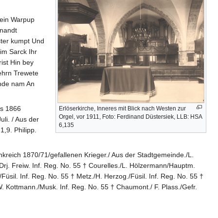
 ein Warpup
enandt
nster kumpt Und
im Sarck Ihr
ist Hin bey
 ehrn Trewete
 ende nam An
es 1866
Erlöserkirche, Inneres mit Blick nach Westen zur
Orgel, vor 1911, Foto: Ferdinand Düstersiek, LLB: HSA
li. / Aus der
6,135
1,9. Philipp.
nkreich 1870/71/gefallenen Krieger./ Aus der Stadtgemeinde./L.
./Drj. Freiw. Inf. Reg. No. 55 † Courelles./L. Hölzermann/Hauptm.
üsil. Inf. Reg. No. 55 † Metz./H. Herzog./Füsil. Inf. Reg. No. 55 †
W. Kottmann./Musk. Inf. Reg. No. 55 † Chaumont./ F. Plass./Gefr.