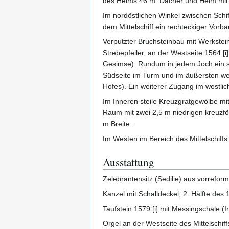
des Helms 46 m. Dächer und Helm mit 
Im nordöstlichen Winkel zwischen Schi
dem Mittelschiff ein rechteckiger Vorba
Verputzter Bruchsteinbau mit Werkste
Strebepfeiler, an der Westseite 1564 
Gesimse). Rundum in jedem Joch ein sp
Südseite im Turm und im äußersten wes
Hofes). Ein weiterer Zugang im westli
Im Inneren steile Kreuzgratgewölbe mi
Raum mit zwei 2,5 m niedrigen kreuzfö
m Breite.
Im Westen im Bereich des Mittelschiff
Ausstattung
Zelebrantensitz (Sedilie) aus vorreform
Kanzel mit Schalldeckel, 2. Hälfte des 
Taufstein 1579 [i] mit Messingschale (Ins
Orgel an der Westseite des Mittelschi