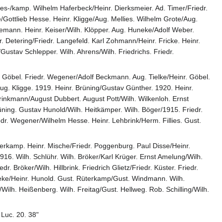
es-/kamp. Wilhelm Haferbeck/Heinr. Dierksmeier. Ad. Timer/Friedr.
/Gottlieb Hesse. Heinr. Kligge/Aug. Mellies. Wilhelm Grote/Aug.
emann. Heinr. Keiser/Wilh. Klöpper. Aug. Huneke/Adolf Weber.
r. Detering/Friedr. Langefeld. Karl Zohmann/Heinr. Fricke. Heinr.
ustav Schlepper. Wilh. Ahrens/Wilh. Friedrichs. Friedr.
. Göbel. Friedr. Wegener/Adolf Beckmann. Aug. Tielke/Heinr. Göbel.
/Aug. Kligge. 1919. Heinr. Brüning/Gustav Günther. 1920. Heinr.
rinkmann/August Dubbert. August Pott/Wilh. Wilkenloh. Ernst
üning. Gustav Hunold/Wilh. Heitkämper. Wilh. Böger/1915. Friedr.
dr. Wegener/Wilhelm Hesse. Heinr. Lehbrink/Herm. Fillies. Gust.
erkamp. Heinr. Mische/Friedr. Poggenburg. Paul Disse/Heinr.
916. Wilh. Schlühr. Wilh. Bröker/Karl Krüger. Ernst Amelung/Wilh.
Bröker/Wilh. Hillbrink. Friedrich Glietz/Friedr. Küster. Friedr.
beke/Heinr. Hunold. Gust. Rüterkamp/Gust. Windmann. Wilh.
ilh. Heißenberg. Wilh. Freitag/Gust. Hellweg. Rob. Schilling/Wilh.
 Luc. 20. 38"