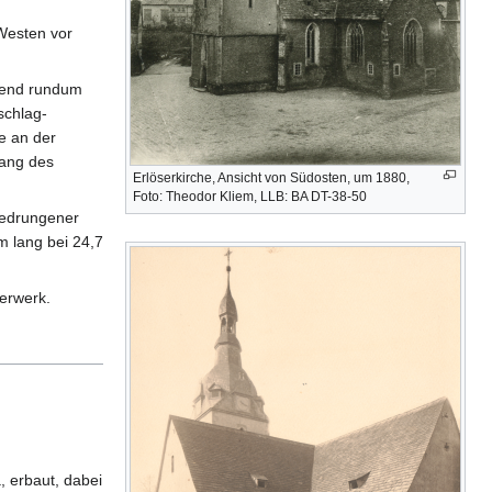
Westen vor
chend rundum
schlag-
e an der
gang des
Erlöserkirche, Ansicht von Südosten, um 1880,
Foto: Theodor Kliem, LLB: BA DT-38-50
Gedrungener
m lang bei 24,7
uerwerk.
, erbaut, dabei