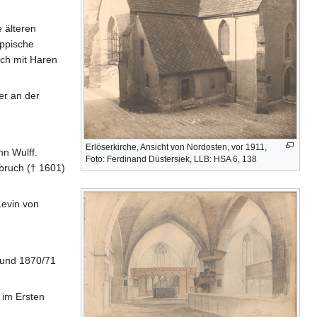
 älteren
ippische
och mit Haren
er an der
Erlöserkirche, Ansicht von Nordosten, vor 1911,
nn Wulff.
Foto: Ferdinand Düstersiek, LLB: HSA 6, 138
bruch († 1601)
Levin von
 und 1870/71
 im Ersten