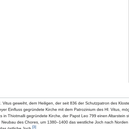
l. Vitus geweiht, dem Heiligen, der seit 836 der Schutzpatron des Klost
yer Einfluss gegründete Kirche mit dem Patrozinium des Hl. Vitus, mö
in Thiotmalli gegründete Kirche, der Papst Leo 799 einen Altarstein st
) Neubau des Chores, um 1380–1400 das westliche Joch nach Norde
[
3
]
das östliche Joch.