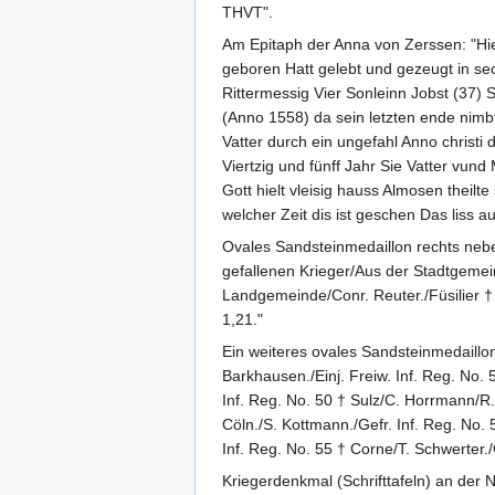
THVT".
Am Epitaph der Anna von Zerssen: "Hie
geboren Hatt gelebt und gezeugt in se
Rittermessig Vier Sonleinn Jobst (37) 
(Anno 1558) da sein letzten ende nim
Vatter durch ein ungefahl Anno christi 
Viertzig und fünff Jahr Sie Vatter vund
Gott hielt vleisig hauss Almosen theilt
welcher Zeit dis ist geschen Das liss au
Ovales Sandsteinmedaillon rechts neb
gefallenen Krieger/Aus der Stadtgemein
Landgemeinde/Conr. Reuter./Füsilier † Ki
1,21."
Ein weiteres ovales Sandsteinmedaillon
Barkhausen./Einj. Freiw. Inf. Reg. No. 
Inf. Reg. No. 50 † Sulz/C. Horrmann/R. 
Cöln./S. Kottmann./Gefr. Inf. Reg. No.
Inf. Reg. No. 55 † Corne/T. Schwerter.
Kriegerdenkmal (Schrifttafeln) an der 