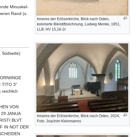
ende Minuskel-
oberen Rand (s.
Inneres der Erlöserkirche, Blick nach Osten,
kolorierte Bleistiftzeichnung, Ludwig Menke, 1851,
LLB: HV 15,16-2r
 Südseite):
 VORNIINGE
TITO 3"
reichlich
THEN VON
29 JANUA
Inneres der Erlöserkirche, Blick nach Osten, 2024,
RISTI BLVT
Foto: Joachim Kleinmanns
F IN NOT DER
 SCHEIDEN