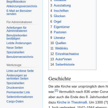
Begriffslexikon
3
Ausstattung
Abkürzungsverzeichnis
4
Inschriften
E-Mail an Benutzer
senden
5
Glocken
6
Orgel
Für Administratoren
7
Eigentümer
Anleitungen für
Administratoren
8
Pastoren
Benutzerkonten
9
Literatur
bestätigen
10
Quellen
Letzte Änderungen
Neue Seiten
11
Weblinks
Spezialseiten
12
Einzelnachweise
Benutzerverzeichnis
13
Autor*innen
14
Seitenhistorie
Werkzeuge
Links auf diese Seite
Änderungen an
Geschichte
verlinkten Seiten
Spezialseiten
Die alte Kirche war ursprünglich dem h
Druckversion
[
2
]
war.
Vermutlich nach 836 unter Corve
Permanenter Link
aber auch die Ende des 8. Jahrhunderts 
Seiten­­informationen
Cargo-Daten
dazu
Kirche in Theotmalli
. Um 1300 (?
1 Joch verbreitert, 1547–1564 ebenso 