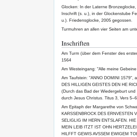
Glocken: In der Laterne Bronzeglocke
Inschrift (s. u.), in der Glockenstube
u.). Friedensglocke, 2005 gegossen.
Turmuhren an allen vier Seiten am unt
Inschriften
Am Turm (über dem Fenster des ersten
1564
Am Westeingang: "Alle meine Gebeine sa
Am Taufstein: "ANNO DOMINI 1579"
DES HILLIGEN GEISTES DEN HE RI
(Durch das Bad der Wiedergeburt und E
durch Jesus Christus. Titus 3, Vers 5–6
Am Epitaph der Margarethe von 
KARSSENBROCK DES ERNVESTEN VN
SELIGLIG IM HERN ENTSLAFEN. HI
MEIN LEIB ITZT IST OHN HERTZELE
HILFFT GEWIS AVSSEM EWIGEM TOD