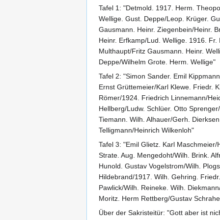
Tafel 1: "Detmold. 1917. Herm. Theopo
Wellige. Gust. Deppe/Leop. Krüger. Gus
Gausmann. Heinr. Ziegenbein/Heinr. Br
Heinr. Erfkamp/Lud. Wellige. 1916. Fr. 
Multhaupt/Fritz Gausmann. Heinr. Welli
Deppe/Wilhelm Grote. Herm. Wellige"
Tafel 2: "Simon Sander. Emil Kippmann/
Ernst Grüttemeier/Karl Klewe. Friedr. K
Römer/1924. Friedrich Linnemann/Heide
Hellberg/Ludw. Schlüer. Otto Sprenger/
Tiemann. Wilh. Alhauer/Gerh. Dierksen.
Telligmann/Heinrich Wilkenloh"
Tafel 3: "Emil Glietz. Karl Maschmeie
Strate. Aug. Mengedoht/Wilh. Brink. Al
Hunold. Gustav Vogelstrom/Wilh. Plogste
Hildebrand/1917. Wilh. Gehring. Fried
Pawlick/Wilh. Reineke. Wilh. Diekmann/
Moritz. Herm Rettberg/Gustav Schrahe.
Über der Sakristeitür: "Gott aber ist n